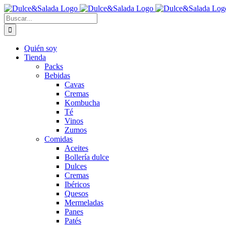
Saltar
al
Buscar:
contenido
Quién soy
Tienda
Packs
Bebidas
Cavas
Cremas
Kombucha
Té
Vinos
Zumos
Comidas
Aceites
Bollería dulce
Dulces
Cremas
Ibéricos
Quesos
Mermeladas
Panes
Patés