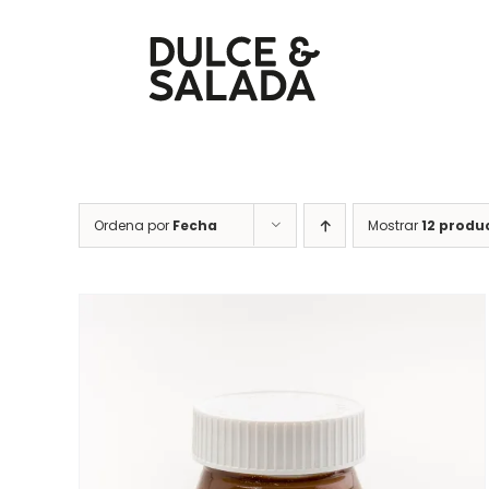
Saltar
al
contenido
Ordena por
Fecha
Mostrar
12 produ