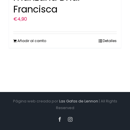
Francisca
€
4,90
Añadir al carrito
Detalles
Página web creada por
Las Gafas de Lennon
| All Rights
Reserved
Facebook
Instagram