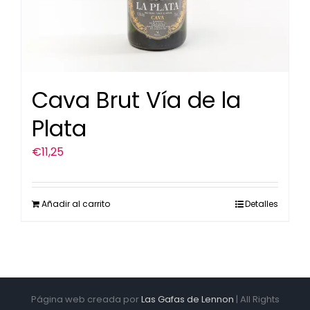
Cava Brut Vía de la
Plata
€
11,25
Añadir al carrito
Detalles
Página web creada por
Las Gafas de Lennon
| All Rights